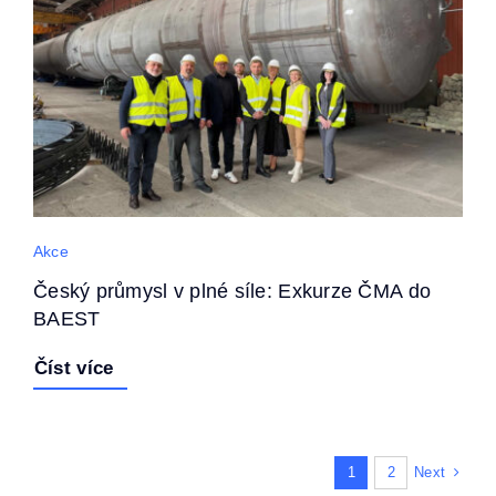
Akce
Český průmysl v plné síle: Exkurze ČMA do
BAEST
Číst více
Next
1
2