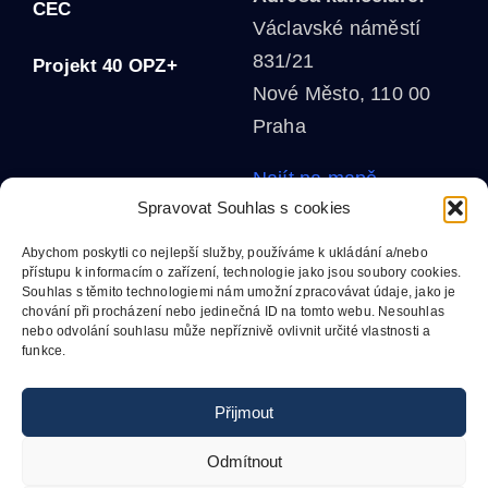
CEC
Václavské náměstí
831/21
Projekt 40 OPZ+
Nové Město, 110 00
Praha
Najít na mapě
Spravovat Souhlas s cookies
MgA. Helena Grofová
Abychom poskytli co nejlepší služby, používáme k ukládání a/nebo
mobil:
+420 602 611
přístupu k informacím o zařízení, technologie jako jsou soubory cookies.
Souhlas s těmito technologiemi nám umožní zpracovávat údaje, jako je
970
chování při procházení nebo jedinečná ID na tomto webu. Nesouhlas
e-mail:
nebo odvolání souhlasu může nepříznivě ovlivnit určité vlastnosti a
funkce.
grofova@cma.cz
Přijmout
Odmítnout