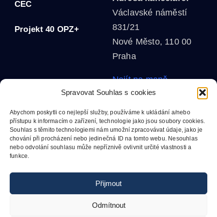
CEC
Václavské náměstí
831/21
Projekt 40 OPZ+
Nové Město, 110 00
Praha
Najít na mapě
Spravovat Souhlas s cookies
MgA. Helena Grofová
Abychom poskytli co nejlepší služby, používáme k ukládání a/nebo
mobil:
+420 602 611
přístupu k informacím o zařízení, technologie jako jsou soubory cookies.
Souhlas s těmito technologiemi nám umožní zpracovávat údaje, jako je
970
chování při procházení nebo jedinečná ID na tomto webu. Nesouhlas
e-mail:
nebo odvolání souhlasu může nepříznivě ovlivnit určité vlastnosti a
funkce.
grofova@cma.cz
Přijmout
Odmítnout