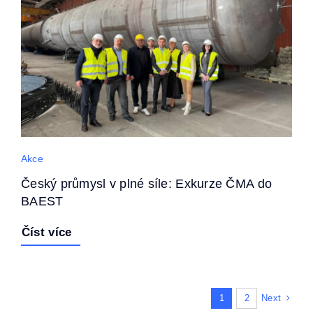
Akce
Český průmysl v plné síle: Exkurze ČMA do
BAEST
Číst více
Next
1
2