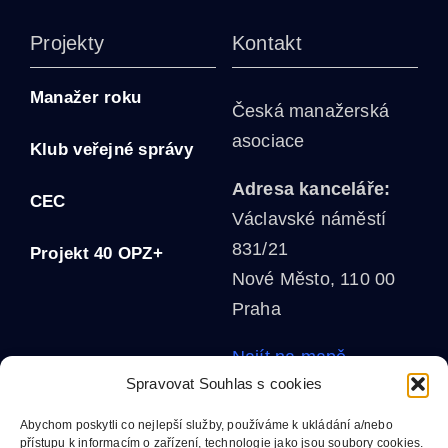
Projekty
Kontakt
Manažer roku
Česká manažerská
asociace
Klub veřejné správy
Adresa kanceláře:
CEC
Václavské náměstí
831/21
Projekt 40 OPZ+
Nové Město, 110 00
Praha
Najít na mapě
Spravovat Souhlas s cookies
MgA. Helena Grofová
Abychom poskytli co nejlepší služby, používáme k ukládání a/nebo
mobil:
+420 602 611
přístupu k informacím o zařízení, technologie jako jsou soubory cookies.