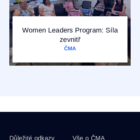
Women Leaders Program: Síla
zevnitř
ČMA
Důležité odkazy
Vše o ČMA